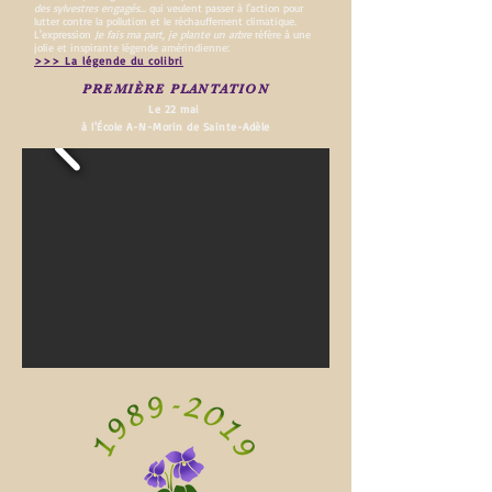
des sylvestres engagés
... qui veulent passer à l'action pour
lutter contre la pollution et le réchauffement climatique.
L'expression
Je fais ma part, je plante un arbre
réfère à une
jolie et inspirante légende amérindienne:
>>> La légende du colibri
PREMIÈRE PLANTATION
Le 22 mai
à l'École A-N-Morin de Sainte-Adèle