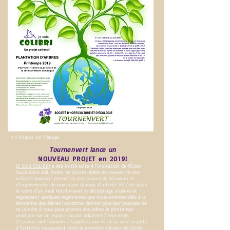
>> Cliquer sur l'image
Tournenvert lance un
NOUVEAU PROJET en 2019!
JE SUIS COLIBRI
a été initié suite à l’invitation de l’École
Secondaire A.N. Morin de Sainte-Adèle de soumettre une
activité pouvant permettre aux jeunes de découvrir et
d'expérimenter de nouveaux champs d'intérêt. Et c'est dans
le cadre d'un midi festif visant le décrochage scolaire et
regroupant quelques organismes que nous sommes allés à la
rencontre des élèves l'automne dernier pour leur proposer de
se joindre à nous pour planter des arbres le printemps
prochain sur un espace vacant adjacent à leur école.
21 jeunes ont répondu à l'appel ce jour-là et se sont inscrits
à l'activité, inaugurant ainsi la première cohorte du
Cercle