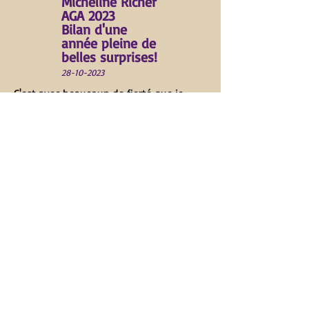
Micheline Richer
AGA 2023
Bilan d'une
année pleine de
belles surprises!
28-10-2023
C'est avec beaucoup de fi
erté que je
vous présente ici le bilan des activités et
les faits saillants des actions posées au
cours de cette enth
ousiasmante année
2023.
>>> Lire la suite
Inscrivez-vous à l'Infolettre